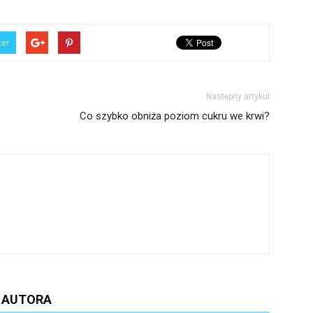
ter
Następny artykuł
Co szybko obniża poziom cukru we krwi?
D AUTORA