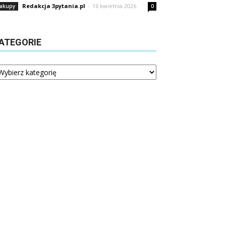
Redakcja 3pytania.pl
-
16 kwietnia 2026
akupy
0
ATEGORIE
tegorie