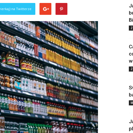
J
ierkaj) na Twitterze
b
B
Z
C
c
w
Z
S
b
M
J
p