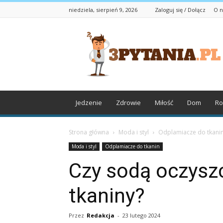
niedziela, sierpień 9, 2026
Zaloguj się / Dołącz
O n
3pytania.pl
Jedzenie
Zdrowie
Miłość
Dom
Ro
Strona główna
Moda i styl
Odplamiacze do tkani
Moda i styl
Odplamiacze do tkanin
Czy sodą oczysz
tkaniny?
Przez
Redakcja
-
23 lutego 2024