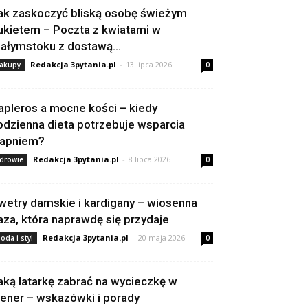
ak zaskoczyć bliską osobę świeżym
ukietem – Poczta z kwiatami w
iałymstoku z dostawą...
Redakcja 3pytania.pl
-
13 lipca 2026
akupy
0
apleros a mocne kości – kiedy
odzienna dieta potrzebuje wsparcia
apniem?
Redakcja 3pytania.pl
-
8 lipca 2026
drowie
0
wetry damskie i kardigany – wiosenna
aza, która naprawdę się przydaje
Redakcja 3pytania.pl
-
20 maja 2026
oda i styl
0
aką latarkę zabrać na wycieczkę w
lener – wskazówki i porady