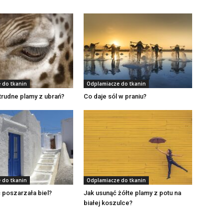
 do tkanin
Odplamiacze do tkanin
trudne plamy z ubrań?
Co daje sól w praniu?
 do tkanin
Odplamiacze do tkanin
ć poszarzała biel?
Jak usunąć żółte plamy z potu na
białej koszulce?