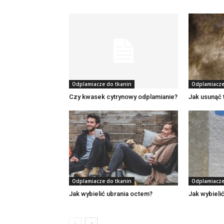
Odplamiacze do tkanin
Odplamiacze
Czy kwasek cytrynowy odplamianie?
Jak usunąć 
Odplamiacze do tkanin
Odplamiacze
Jak wybielić ubrania octem?
Jak wybieli