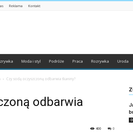
as
Reklama
Kontakt
zrywka
Moda i styl
Podróże
Praca
Rozrywka
Uroda
n
Czy sodą oczyszczoną odbarwia tkaniny?
Z
czoną odbarwia
J
b
D
400
0