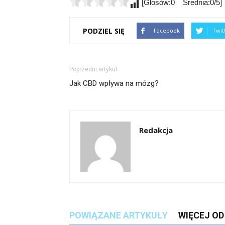
[Głosów:0 Średnia:0/5]
PODZIEL SIĘ
Facebook
Twit
Poprzedni artykuł
Jak CBD wpływa na mózg?
Redakcja
POWIĄZANE ARTYKUŁY
WIĘCEJ O