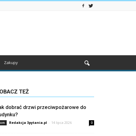
Zakupy
OBACZ TEŻ
ak dobrać drzwi przeciwpożarowe do
udynku?
Redakcja 3pytania.pl
-
14 lipca 2026
om
0