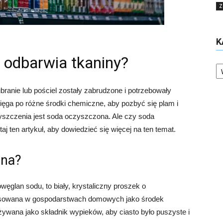
Z
K
 odbarwia tkaniny?
Ka
ubranie lub pościel zostały zabrudzone i potrzebowały
ięga po różne środki chemiczne, aby pozbyć się plam i
szczenia jest soda oczyszczona. Ale czy soda
 ten artykuł, aby dowiedzieć się więcej na ten temat.
ona?
glan sodu, to biały, krystaliczny proszek o
tosowana w gospodarstwach domowych jako środek
ywana jako składnik wypieków, aby ciasto było puszyste i