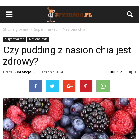
Strona główna
Supermarket
Nasiona chia
Supermarket
Nasiona chia
Czy pudding z nasion chia jest
zdrowy?
Przez
Redakcja
-
15 sierpnia 2024
362
0