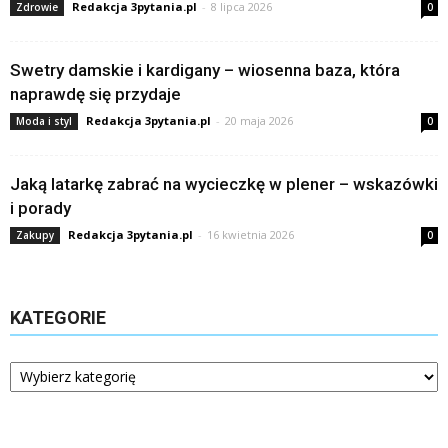
Redakcja 3pytania.pl
-
8 lipca 2026
Zdrowie
0
Swetry damskie i kardigany – wiosenna baza, która
naprawdę się przydaje
Redakcja 3pytania.pl
-
20 maja 2026
Moda i styl
0
Jaką latarkę zabrać na wycieczkę w plener – wskazówki
i porady
Redakcja 3pytania.pl
-
16 kwietnia 2026
Zakupy
0
KATEGORIE
Kategorie