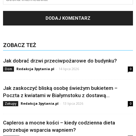
ZOBACZ TEŻ
Jak dobrać drzwi przeciwpożarowe do budynku?
Redakcja 3pytania.pl
-
14 lipca 2026
Dom
0
Jak zaskoczyć bliską osobę świeżym bukietem –
Poczta z kwiatami w Białymstoku z dostawą...
Redakcja 3pytania.pl
-
13 lipca 2026
Zakupy
0
Capleros a mocne kości – kiedy codzienna dieta
potrzebuje wsparcia wapniem?