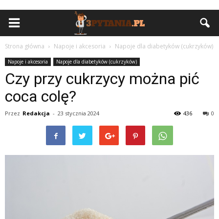
Strona główna
Napoje i akcesoria
Napoje dla diabetyków (cukrzyków)
Napoje i akcesoria
Napoje dla diabetyków (cukrzyków)
Czy przy cukrzycy można pić
coca colę?
Przez
Redakcja
-
23 stycznia 2024
436
0