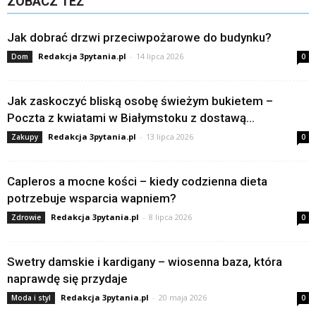
ZOBACZ TEŻ
Jak dobrać drzwi przeciwpożarowe do budynku?
Redakcja 3pytania.pl
-
14 lipca 2026
Dom
0
Jak zaskoczyć bliską osobę świeżym bukietem –
Poczta z kwiatami w Białymstoku z dostawą...
Redakcja 3pytania.pl
-
13 lipca 2026
Zakupy
0
Capleros a mocne kości – kiedy codzienna dieta
potrzebuje wsparcia wapniem?
Redakcja 3pytania.pl
-
8 lipca 2026
Zdrowie
0
Swetry damskie i kardigany – wiosenna baza, która
naprawdę się przydaje
Redakcja 3pytania.pl
-
20 maja 2026
Moda i styl
0