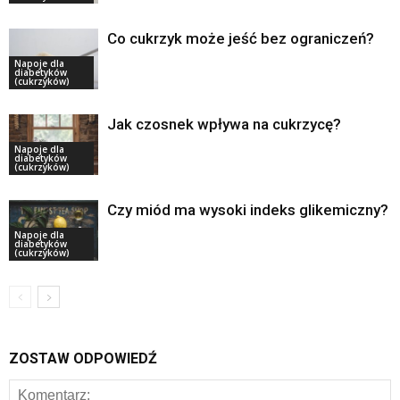
Co cukrzyk może jeść bez ograniczeń?
Napoje dla
diabetyków
(cukrzyków)
Jak czosnek wpływa na cukrzycę?
Napoje dla
diabetyków
(cukrzyków)
Czy miód ma wysoki indeks glikemiczny?
Napoje dla
diabetyków
(cukrzyków)
ZOSTAW ODPOWIEDŹ