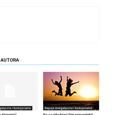
D AUTORA
getyczne i funkcjonalne
Napoje energetyczne i funkcjonalne
u dziennie?
Po co młodzież Piję energetyki?