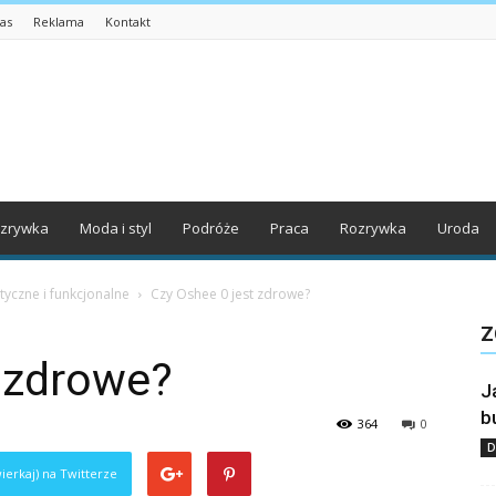
as
Reklama
Kontakt
zrywka
Moda i styl
Podróże
Praca
Rozrywka
Uroda
yczne i funkcjonalne
Czy Oshee 0 jest zdrowe?
Z
t zdrowe?
J
b
364
0
D
ierkaj) na Twitterze