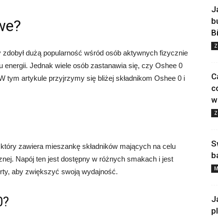
J
b
we?
B
Z
ry zdobył dużą popularność wśród osób aktywnych fizycznie
u energii. Jednak wiele osób zastanawia się, czy Oshee 0
C
 tym artykule przyjrzymy się bliżej składnikom Oshee 0 i
c
w
Z
S
 który zawiera mieszankę składników mających na celu
b
znej. Napój ten jest dostępny w różnych smakach i jest
M
rty, aby zwiększyć swoją wydajność.
0?
J
p