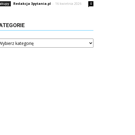
Redakcja 3pytania.pl
-
16 kwietnia 2026
akupy
0
ATEGORIE
tegorie