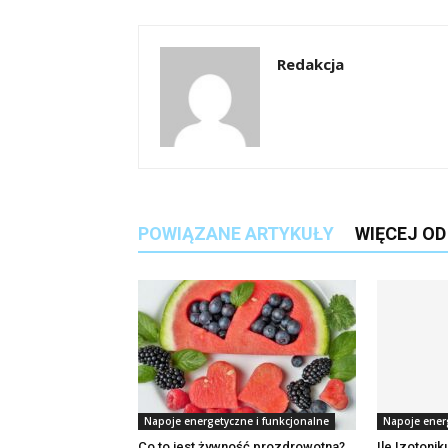
Redakcja
POWIĄZANE ARTYKUŁY
WIĘCEJ O
Napoje energetyczne i funkcjonalne
Napoje ener
Co to jest żywność prozdrowotna?
Ile Izotonik