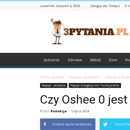
czwartek, sierpień 6, 2026
Zaloguj się / Dołącz
O n
3pytania.pl
Jedzenie
Zdrowie
Miłość
Dom
Ro
Strona główna
Napoje i akcesoria
Napoje energet
Napoje i akcesoria
Napoje energetyczne i funkcjonalne
Czy Oshee 0 jes
Przez
Redakcja
-
5 lipca 2024
Podziel się na Facebooku
Tweet (Ćw