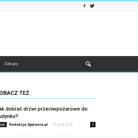
Zakupy
OBACZ TEŻ
ak dobrać drzwi przeciwpożarowe do
udynku?
Redakcja 3pytania.pl
-
14 lipca 2026
om
0