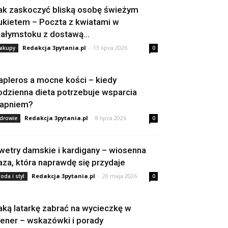
ak zaskoczyć bliską osobę świeżym
ukietem – Poczta z kwiatami w
iałymstoku z dostawą...
Redakcja 3pytania.pl
-
13 lipca 2026
akupy
0
apleros a mocne kości – kiedy
odzienna dieta potrzebuje wsparcia
apniem?
Redakcja 3pytania.pl
-
8 lipca 2026
drowie
0
wetry damskie i kardigany – wiosenna
aza, która naprawdę się przydaje
Redakcja 3pytania.pl
-
20 maja 2026
oda i styl
0
aką latarkę zabrać na wycieczkę w
lener – wskazówki i porady