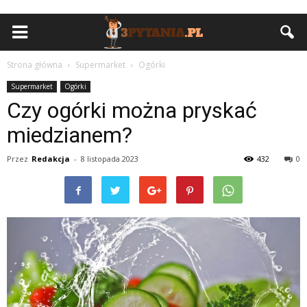
Strona główna
Supermarket
Ogórki
Supermarket
Ogórki
Czy ogórki można pryskać
miedzianem?
Przez
Redakcja
-
8 listopada 2023
432
0