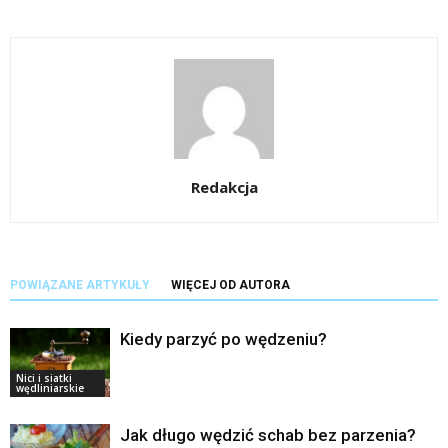
Redakcja
POWIĄZANE ARTYKUŁY
WIĘCEJ OD AUTORA
Kiedy parzyć po wędzeniu?
Nici i siatki
wędliniarskie
Jak długo wędzić schab bez parzenia?