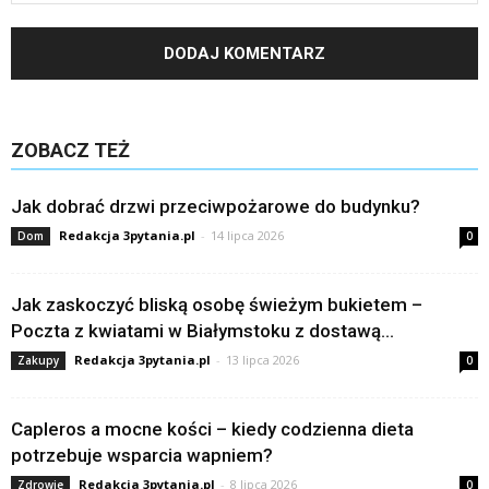
ZOBACZ TEŻ
Jak dobrać drzwi przeciwpożarowe do budynku?
Redakcja 3pytania.pl
-
14 lipca 2026
Dom
0
Jak zaskoczyć bliską osobę świeżym bukietem –
Poczta z kwiatami w Białymstoku z dostawą...
Redakcja 3pytania.pl
-
13 lipca 2026
Zakupy
0
Capleros a mocne kości – kiedy codzienna dieta
potrzebuje wsparcia wapniem?
Redakcja 3pytania.pl
-
8 lipca 2026
Zdrowie
0