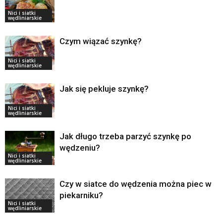
Nici i siatki
wędliniarskie
Czym wiązać szynkę?
Nici i siatki
wędliniarskie
Jak się pekluje szynkę?
Nici i siatki
wędliniarskie
Jak długo trzeba parzyć szynkę po
wędzeniu?
Nici i siatki
wędliniarskie
Czy w siatce do wędzenia można piec w
piekarniku?
Nici i siatki
wędliniarskie