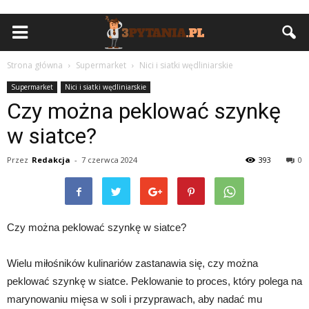
Strona główna
Supermarket
Nici i siatki wędliniarskie
Supermarket
Nici i siatki wędliniarskie
Czy można peklować szynkę
w siatce?
Przez
Redakcja
-
7 czerwca 2024
393
0
Czy można peklować szynkę w siatce?
Wielu miłośników kulinariów zastanawia się, czy można
peklować szynkę w siatce. Peklowanie to proces, który polega na
marynowaniu mięsa w soli i przyprawach, aby nadać mu