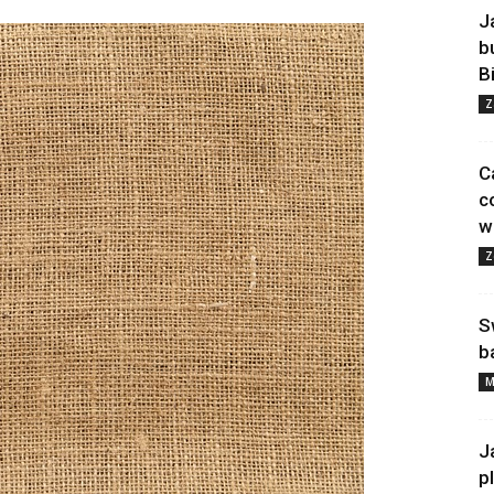
J
b
B
Z
C
c
w
Z
S
b
M
J
p