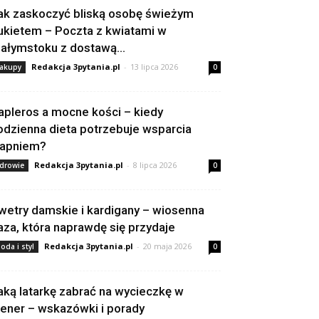
ak zaskoczyć bliską osobę świeżym
ukietem – Poczta z kwiatami w
iałymstoku z dostawą...
Redakcja 3pytania.pl
-
13 lipca 2026
akupy
0
apleros a mocne kości – kiedy
odzienna dieta potrzebuje wsparcia
apniem?
Redakcja 3pytania.pl
-
8 lipca 2026
drowie
0
wetry damskie i kardigany – wiosenna
aza, która naprawdę się przydaje
Redakcja 3pytania.pl
-
20 maja 2026
oda i styl
0
aką latarkę zabrać na wycieczkę w
lener – wskazówki i porady