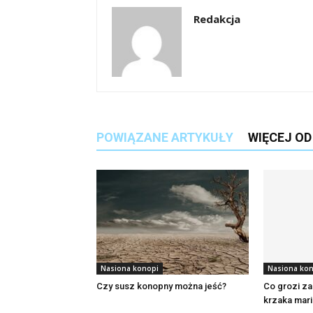
Redakcja
POWIĄZANE ARTYKUŁY
WIĘCEJ O
Nasiona konopi
Nasiona ko
Czy susz konopny można jeść?
Co grozi za
krzaka mar