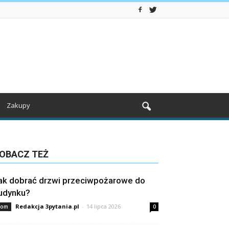
Zakupy
OBACZ TEŻ
ak dobrać drzwi przeciwpożarowe do
udynku?
Redakcja 3pytania.pl
-
14 lipca 2026
om
0