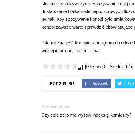
składników odżywczych. Spożywanie konopi moż
dostarczanie białka roślinnego, zdrowych tłus
jednak, aby spożywanie konopi było umiarkowan
konopi zawsze warto sprawdzić obowiązujące 
Tak, można jeść konopie. Zachęcam do odwiedze
więcej informacji na ten temat.
[Głosów:0 Średnia:0/5]
PODZIEL SIĘ
Facebook
Twit
Poprzedni artykuł
Czy cola zero ma wysoki indeks glikemiczny?