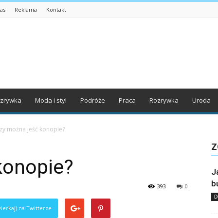
as
Reklama
Kontakt
zrywka
Moda i styl
Podróże
Praca
Rozrywka
Uroda
zy można jeść konopie?
Z
konopie?
J
b
393
0
D
ierkaj) na Twitterze