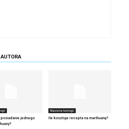
D AUTORA
nopi
Nasiona konopi
 posiadanie jednego
Ile kosztuje recepta na marihuanę?
ihuany?