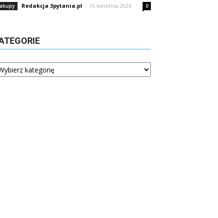
Redakcja 3pytania.pl
-
16 kwietnia 2026
akupy
0
ATEGORIE
tegorie