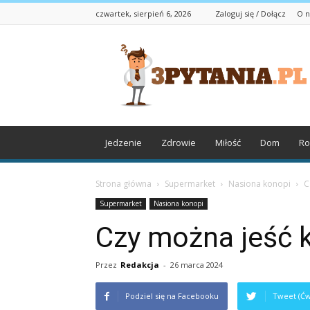
czwartek, sierpień 6, 2026
Zaloguj się / Dołącz
O n
3pytania.pl
Jedzenie
Zdrowie
Miłość
Dom
Ro
Strona główna
Supermarket
Nasiona konopi
C
Supermarket
Nasiona konopi
Czy można jeść 
Przez
Redakcja
-
26 marca 2024
Podziel się na Facebooku
Tweet (Ćw