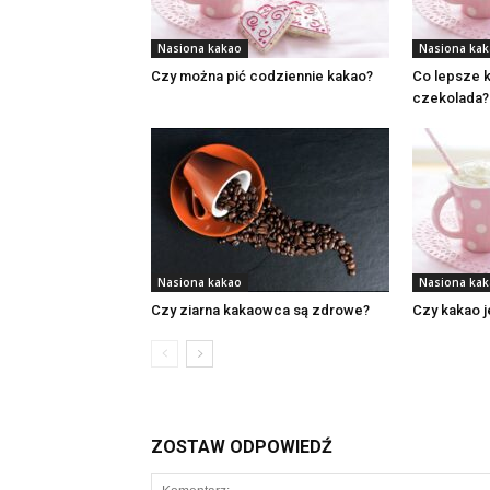
Nasiona kakao
Nasiona ka
Czy można pić codziennie kakao?
Co lepsze 
czekolada?
Nasiona kakao
Nasiona ka
Czy ziarna kakaowca są zdrowe?
Czy kakao je
ZOSTAW ODPOWIEDŹ