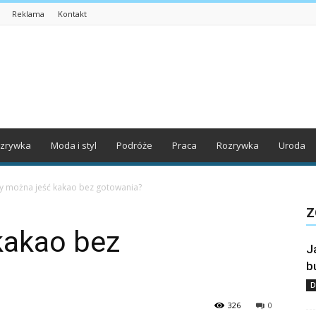
Reklama
Kontakt
zrywka
Moda i styl
Podróże
Praca
Rozrywka
Uroda
y można jeść kakao bez gotowania?
Z
kakao bez
J
b
D
326
0