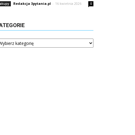
Redakcja 3pytania.pl
-
16 kwietnia 2026
akupy
0
ATEGORIE
tegorie