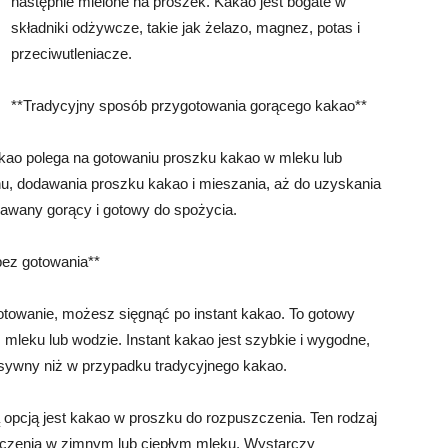
następnie mielone na proszek. Kakao jest bogate w
składniki odżywcze, takie jak żelazo, magnez, potas i
przeciwutleniacze.
**Tradycyjny sposób przygotowania gorącego kakao**
kao polega na gotowaniu proszku kakao w mleku lub
u, dodawania proszku kakao i mieszania, aż do uzyskania
odawany gorący i gotowy do spożycia.
bez gotowania**
gotowanie, możesz sięgnąć po instant kakao. To gotowy
mleku lub wodzie. Instant kakao jest szybkie i wygodne,
ensywny niż w przypadku tradycyjnego kakao.
 opcją jest kakao w proszku do rozpuszczenia. Ten rodzaj
zczenia w zimnym lub ciepłym mleku. Wystarczy