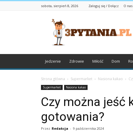
sobota, sierpień 8, 2026
Zaloguj się / Dołącz
O nas
3pytania.pl
Jedzenie
Zdrowie
Miłość
Dom
Ro
Strona główna
Supermarket
Nasiona kakao
Cz
Supermarket
Nasiona kakao
Czy można jeść 
gotowania?
Przez
Redakcja
-
9 października 2024