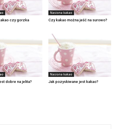
kao
Nasiona kakao
kakao czy gorzka
Czy kakao można jeść na surowo?
kao
Nasiona kakao
st dobre na jelita?
Jak pozyskiwane jest kakao?