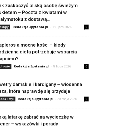
ak zaskoczyć bliską osobę świeżym
ukietem – Poczta z kwiatami w
iałymstoku z dostawą...
Redakcja 3pytania.pl
-
13 lipca 2026
akupy
0
apleros a mocne kości – kiedy
odzienna dieta potrzebuje wsparcia
apniem?
Redakcja 3pytania.pl
-
8 lipca 2026
drowie
0
wetry damskie i kardigany – wiosenna
aza, która naprawdę się przydaje
Redakcja 3pytania.pl
-
20 maja 2026
oda i styl
0
aką latarkę zabrać na wycieczkę w
lener – wskazówki i porady