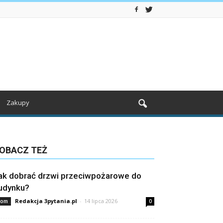
Zakupy
OBACZ TEŻ
ak dobrać drzwi przeciwpożarowe do
udynku?
Redakcja 3pytania.pl
-
14 lipca 2026
om
0