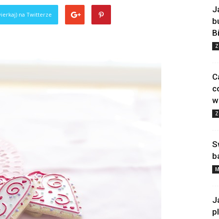
J
ierkaj) na Twitterze
b
B
Z
C
c
w
Z
S
b
M
J
p