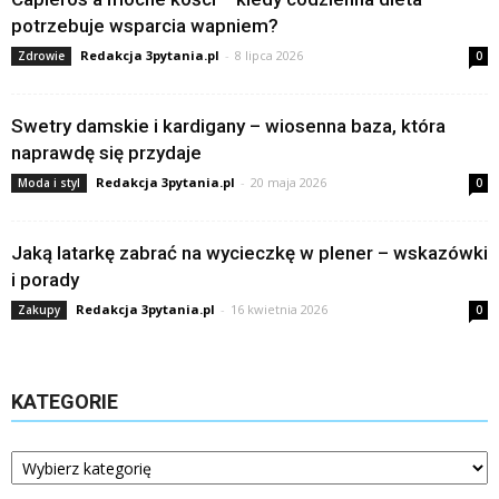
potrzebuje wsparcia wapniem?
Redakcja 3pytania.pl
-
8 lipca 2026
Zdrowie
0
Swetry damskie i kardigany – wiosenna baza, która
naprawdę się przydaje
Redakcja 3pytania.pl
-
20 maja 2026
Moda i styl
0
Jaką latarkę zabrać na wycieczkę w plener – wskazówki
i porady
Redakcja 3pytania.pl
-
16 kwietnia 2026
Zakupy
0
KATEGORIE
Kategorie