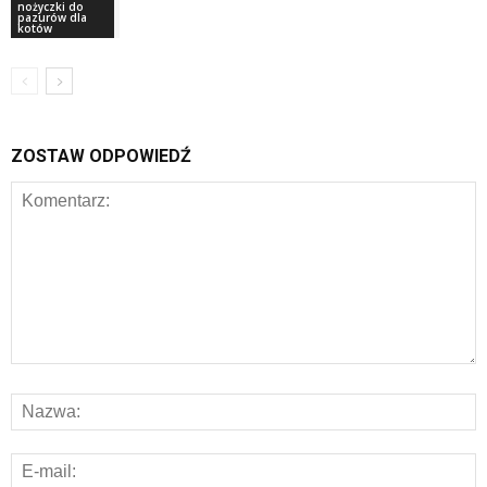
nożyczki do
pazurów dla
kotów
ZOSTAW ODPOWIEDŹ