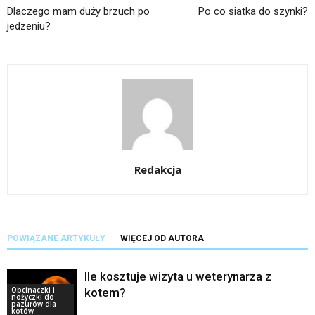
Dlaczego mam duży brzuch po
Po co siatka do szynki?
jedzeniu?
Redakcja
POWIĄZANE ARTYKUŁY
WIĘCEJ OD AUTORA
Ile kosztuje wizyta u weterynarza z
Obcinaczki i
kotem?
nożyczki do
pazurów dla
kotów