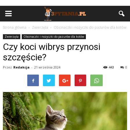
Strona główna
Zwierzęta
Obcinaczki i nożyczki do pazurów dla kotów
Zwierzęta
Obcinaczki i nożyczki do pazurów dla kotów
Czy koci wibrys przynosi
szczęście?
Przez
Redakcja
-
21 września 2024
443
0