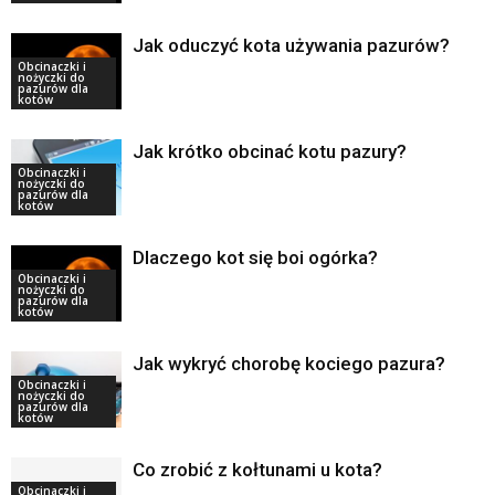
Jak oduczyć kota używania pazurów?
Obcinaczki i
nożyczki do
pazurów dla
kotów
Jak krótko obcinać kotu pazury?
Obcinaczki i
nożyczki do
pazurów dla
kotów
Dlaczego kot się boi ogórka?
Obcinaczki i
nożyczki do
pazurów dla
kotów
Jak wykryć chorobę kociego pazura?
Obcinaczki i
nożyczki do
pazurów dla
kotów
Co zrobić z kołtunami u kota?
Obcinaczki i