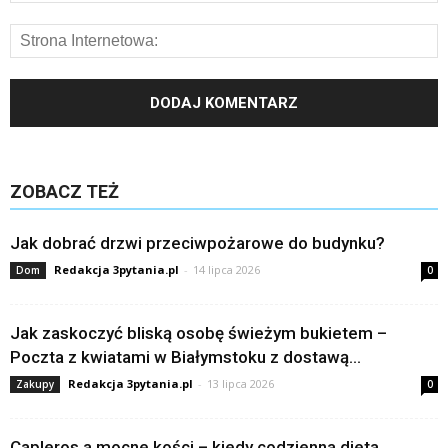
ZOBACZ TEŻ
Jak dobrać drzwi przeciwpożarowe do budynku?
Redakcja 3pytania.pl
-
14 lipca 2026
Dom
0
Jak zaskoczyć bliską osobę świeżym bukietem –
Poczta z kwiatami w Białymstoku z dostawą...
Redakcja 3pytania.pl
-
13 lipca 2026
Zakupy
0
Capleros a mocne kości – kiedy codzienna dieta