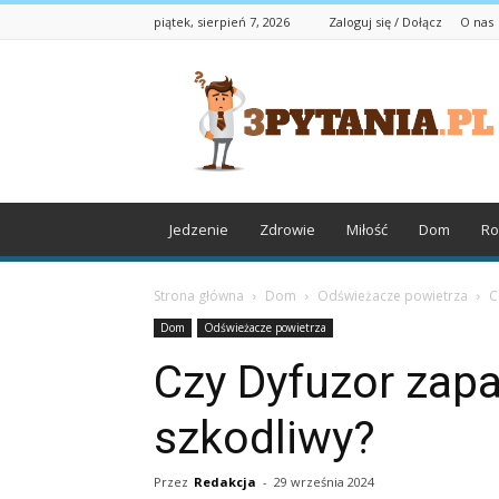
piątek, sierpień 7, 2026
Zaloguj się / Dołącz
O nas
3pytania.pl
Jedzenie
Zdrowie
Miłość
Dom
Ro
Strona główna
Dom
Odświeżacze powietrza
C
Dom
Odświeżacze powietrza
Czy Dyfuzor zap
szkodliwy?
Przez
Redakcja
-
29 września 2024