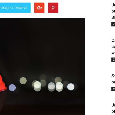
J
ierkaj) na Twitterze
b
B
Z
C
c
w
Z
S
b
M
J
p