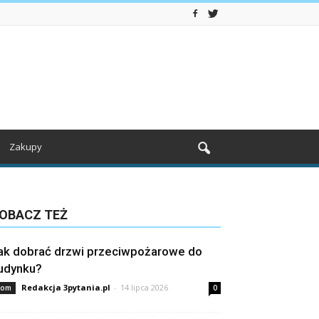
Zakupy
OBACZ TEŻ
ak dobrać drzwi przeciwpożarowe do
udynku?
Redakcja 3pytania.pl
-
14 lipca 2026
om
0