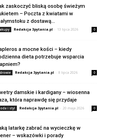
ak zaskoczyć bliską osobę świeżym
ukietem – Poczta z kwiatami w
iałymstoku z dostawą...
Redakcja 3pytania.pl
-
13 lipca 2026
akupy
0
apleros a mocne kości – kiedy
odzienna dieta potrzebuje wsparcia
apniem?
Redakcja 3pytania.pl
-
8 lipca 2026
drowie
0
wetry damskie i kardigany – wiosenna
aza, która naprawdę się przydaje
Redakcja 3pytania.pl
-
20 maja 2026
oda i styl
0
aką latarkę zabrać na wycieczkę w
lener – wskazówki i porady