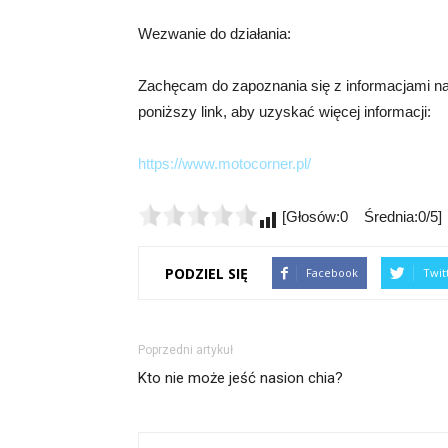
Wezwanie do działania:
Zachęcam do zapoznania się z informacjami na
poniższy link, aby uzyskać więcej informacji:
https://www.motocorner.pl/
[Głosów:0 Średnia:0/5]
PODZIEL SIĘ
Facebook
Twit
Poprzedni artykuł
Kto nie może jeść nasion chia?