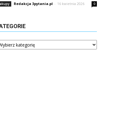
Redakcja 3pytania.pl
-
16 kwietnia 2026
akupy
0
ATEGORIE
tegorie