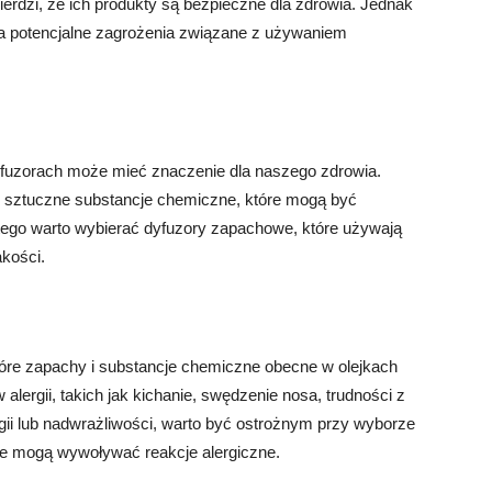
rdzi, że ich produkty są bezpieczne dla zdrowia. Jednak
na potencjalne zagrożenia związane z używaniem
uzorach może mieć znaczenie dla naszego zdrowia.
ć sztuczne substancje chemiczne, które mogą być
ego warto wybierać dyfuzory zapachowe, które używają
kości.
óre zapachy i substancje chemiczne obecne w olejkach
rgii, takich jak kichanie, swędzenie nosa, trudności z
rgii lub nadwrażliwości, warto być ostrożnym przy wyborze
re mogą wywoływać reakcje alergiczne.