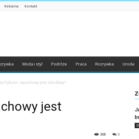
Reklama
Kontakt
zrywka
Moda i styl
Podróże
Praca
Rozrywka
Uroda
zy Dyfuzor zapachowy jest szkodliwy?
Z
achowy jest
J
b
D
308
0