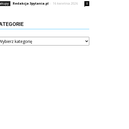
Redakcja 3pytania.pl
-
16 kwietnia 2026
akupy
0
ATEGORIE
tegorie