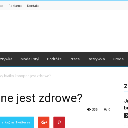
as
Reklama
Kontakt
zrywka
Moda i styl
Podróże
Praca
Rozrywka
Uroda
zy białko konopne jest zdrowe?
Z
ne jest zdrowe?
J
b
336
0
D
ierkaj) na Twitterze