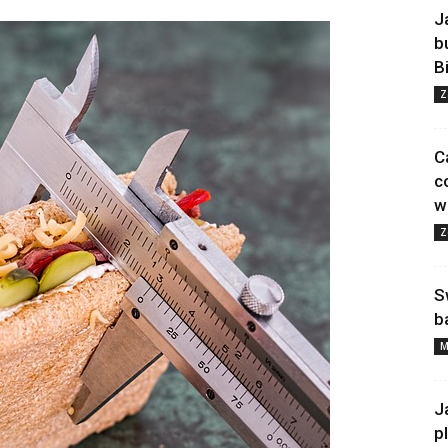
J
b
B
Z
C
c
w
Z
S
b
M
J
p