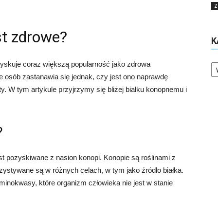
Z
st zdrowe?
K
Ka
zyskuje coraz większą popularność jako zdrowa
ele osób zastanawia się jednak, czy jest ono naprawdę
ty. W tym artykule przyjrzymy się bliżej białku konopnemu i
?
est pozyskiwane z nasion konopi. Konopie są roślinami z
ystywane są w różnych celach, w tym jako źródło białka.
inokwasy, które organizm człowieka nie jest w stanie