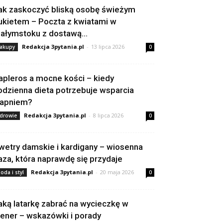
ak zaskoczyć bliską osobę świeżym
ukietem – Poczta z kwiatami w
iałymstoku z dostawą...
Redakcja 3pytania.pl
-
13 lipca 2026
akupy
0
apleros a mocne kości – kiedy
odzienna dieta potrzebuje wsparcia
apniem?
Redakcja 3pytania.pl
-
8 lipca 2026
drowie
0
wetry damskie i kardigany – wiosenna
aza, która naprawdę się przydaje
Redakcja 3pytania.pl
-
20 maja 2026
oda i styl
0
aką latarkę zabrać na wycieczkę w
lener – wskazówki i porady