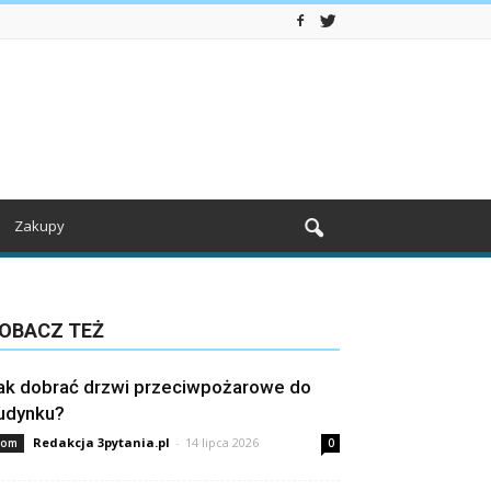
Zakupy
OBACZ TEŻ
ak dobrać drzwi przeciwpożarowe do
udynku?
Redakcja 3pytania.pl
-
14 lipca 2026
om
0