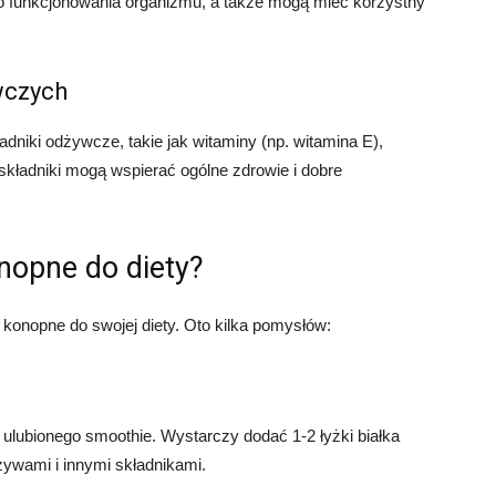
o funkcjonowania organizmu, a także mogą mieć korzystny
wczych
adniki odżywcze, takie jak witaminy (np. witamina E),
 składniki mogą wspierać ogólne zdrowie i dobre
nopne do diety?
 konopne do swojej diety. Oto kilka pomysłów:
ulubionego smoothie. Wystarczy dodać 1-2 łyżki białka
ywami i innymi składnikami.