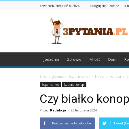
czwartek, sierpień 6, 2026
Zaloguj się / Dołącz
O n
3pytania.pl
Jedzenie
Zdrowie
Miłość
Dom
Ro
Strona główna
Supermarket
Nasiona konopi
C
Supermarket
Nasiona konopi
Czy białko konop
Przez
Redakcja
-
23 listopada 2024
Podziel się na Facebooku
Tweet (Ćw