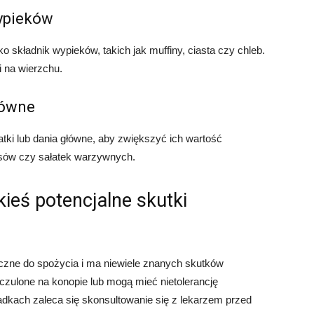
wypieków
 składnik wypieków, takich jak muffiny, ciasta czy chleb.
i na wierzchu.
łówne
tki lub dania główne, aby zwiększyć ich wartość
sów czy sałatek warzywnych.
ieś potencjalne skutki
eczne do spożycia i ma niewiele znanych skutków
zulone na konopie lub mogą mieć nietolerancję
dkach zaleca się skonsultowanie się z lekarzem przed