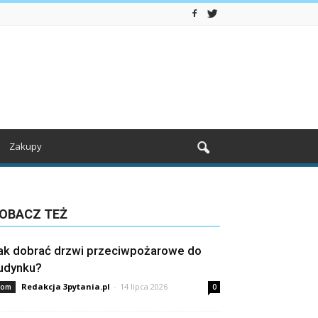
Zakupy
OBACZ TEŻ
ak dobrać drzwi przeciwpożarowe do
udynku?
Redakcja 3pytania.pl
-
14 lipca 2026
om
0