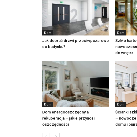
Dom
Dom
Jak dobrać drzwi przeciwpożarowe
Szkło harto
do budynku?
nowoczesne
do wnętrz
Dom
Dom
Dom energooszczędny a
Ścianki szk
rekuperacja – jakie przynosi
– nowoczes
oszczędności
domu i biur