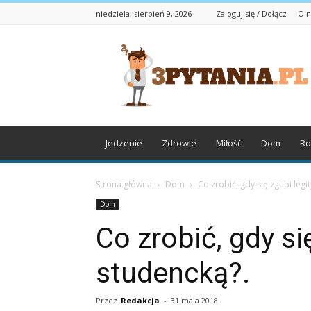
niedziela, sierpień 9, 2026
Zaloguj się / Dołącz
O n
3pytania.pl
Jedzenie
Zdrowie
Miłość
Dom
Ro
Strona główna
Dom
Co zrobić, gdy się zgubi leg
Dom
Co zrobić, gdy si
studencką?.
Przez
Redakcja
-
31 maja 2018