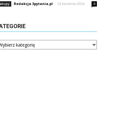
Redakcja 3pytania.pl
-
16 kwietnia 2026
akupy
0
ATEGORIE
tegorie