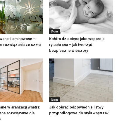
Dom
wane i laminowane –
Kołdra dziecięca jako wsparcie
 rozwiązania ze szkła
rytuału snu – jak tworzyć
bezpieczne wieczory
Dom
lane w aranżacji wnętrz
Jak dobrać odpowiednie listwy
ne rozwiązanie dla
przypodłogowe do stylu wnętrza?
a