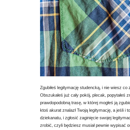
Zgubiłeś legitymację studencką, i nie wiesz co z
Obszukałeś już cały pokój, plecak, popytałeś
prawdopodobną trasę, w której mogłeś ją zgubić
ktoś akurat znalazł Twoją legitymację, a jeśli i
dziekanatu, i zgłosić zaginięcie swojej legitym
zrobić, czyli będziesz musiał pewnie wypisać o