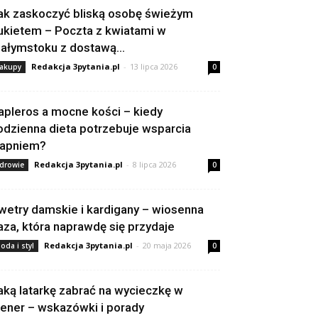
ak zaskoczyć bliską osobę świeżym
ukietem – Poczta z kwiatami w
iałymstoku z dostawą...
Redakcja 3pytania.pl
-
13 lipca 2026
akupy
0
apleros a mocne kości – kiedy
odzienna dieta potrzebuje wsparcia
apniem?
Redakcja 3pytania.pl
-
8 lipca 2026
drowie
0
wetry damskie i kardigany – wiosenna
aza, która naprawdę się przydaje
Redakcja 3pytania.pl
-
20 maja 2026
oda i styl
0
aką latarkę zabrać na wycieczkę w
lener – wskazówki i porady