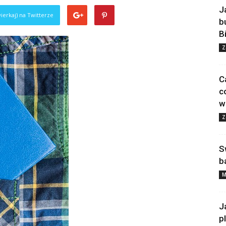
J
ierkaj) na Twitterze
b
B
Z
C
c
w
Z
S
b
M
J
p