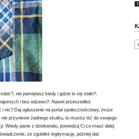
Z
K
Ka
robić?, nie pamiętasz kiedy i gdzie to się stało?.
 znajomych i bez odzewu?. Nawet przeszedłeś
 i nic? Daj ogłoszenie na portal społecznościowy, może
 to nie przyniesie żadnego skutku, to musisz iść do swojego
acji. Wtedy panie z dziekanatu, powiedzą Ci co masz dalej
świadczenie, że zgubiłeś legitymację, później dać