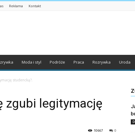
as
Reklama
Kontakt
zrywka
Moda i styl
Podróże
Praca
Rozrywka
Uroda
itymację studencką?.
Z
ę zgubi legitymację
J
b
D
10667
0