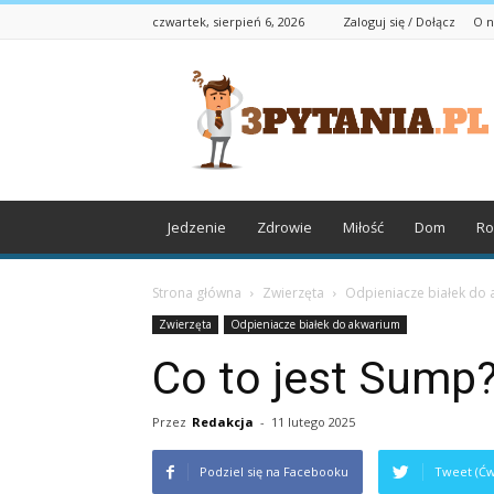
czwartek, sierpień 6, 2026
Zaloguj się / Dołącz
O n
3pytania.pl
Jedzenie
Zdrowie
Miłość
Dom
Ro
Strona główna
Zwierzęta
Odpieniacze białek do
Zwierzęta
Odpieniacze białek do akwarium
Co to jest Sump
Przez
Redakcja
-
11 lutego 2025
Podziel się na Facebooku
Tweet (Ćw