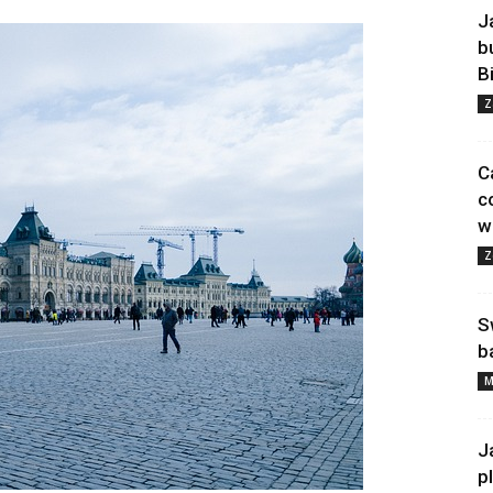
J
b
B
Z
C
c
w
Z
S
b
M
J
p