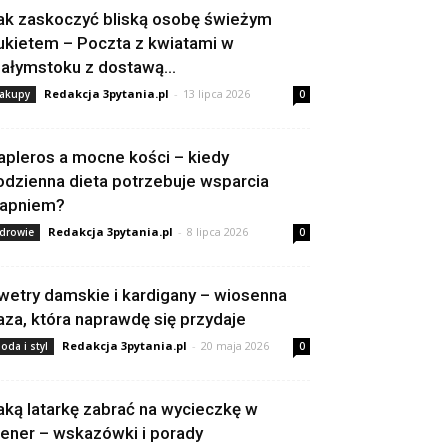
ak zaskoczyć bliską osobę świeżym
ukietem – Poczta z kwiatami w
iałymstoku z dostawą...
Redakcja 3pytania.pl
-
13 lipca 2026
akupy
0
apleros a mocne kości – kiedy
odzienna dieta potrzebuje wsparcia
apniem?
Redakcja 3pytania.pl
-
8 lipca 2026
drowie
0
wetry damskie i kardigany – wiosenna
aza, która naprawdę się przydaje
Redakcja 3pytania.pl
-
20 maja 2026
oda i styl
0
aką latarkę zabrać na wycieczkę w
lener – wskazówki i porady