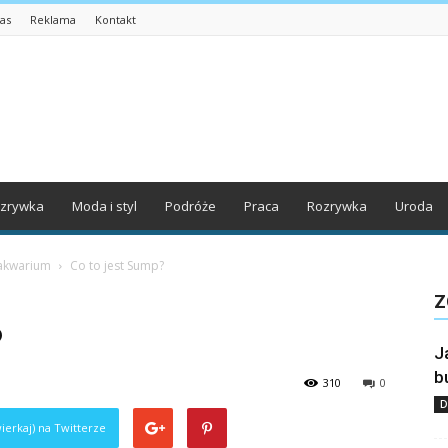
as
Reklama
Kontakt
zrywka
Moda i styl
Podróże
Praca
Rozrywka
Uroda
 akwarium
Co to jest Sump?
Z
?
J
b
310
0
D
ierkaj) na Twitterze