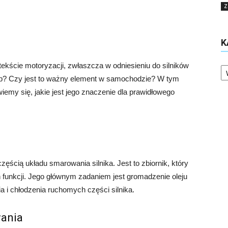
Z
K
Ka
tekście motoryzacji, zwłaszcza w odniesieniu do silników
p? Czy jest to ważny element w samochodzie? W tym
owiemy się, jakie jest jego znaczenie dla prawidłowego
zęścią układu smarowania silnika. Jest to zbiornik, który
nych funkcji. Jego głównym zadaniem jest gromadzenie oleju
a i chłodzenia ruchomych części silnika.
wania