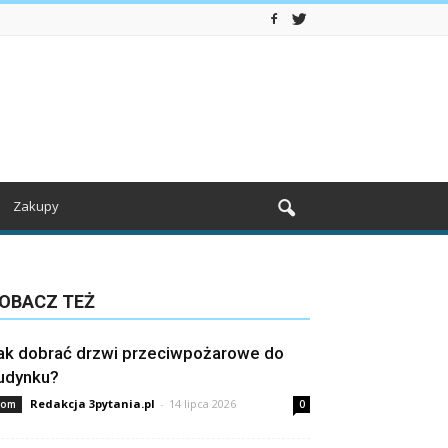
Zakupy
OBACZ TEŻ
ak dobrać drzwi przeciwpożarowe do
udynku?
Redakcja 3pytania.pl
-
14 lipca 2026
om
0