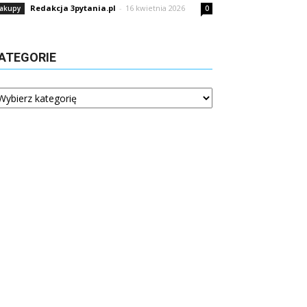
Redakcja 3pytania.pl
-
16 kwietnia 2026
akupy
0
ATEGORIE
tegorie