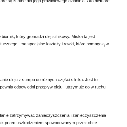
re są istotne dla jego prawidłowego działania. Oto niektóre
iornik, który gromadzi olej silnikowy. Miska ta jest
cznego i ma specjalne kształty i rowki, które pomagają w
ie oleju z sumpu do różnych części silnika. Jest to
ewnia odpowiedni przepływ oleju i utrzymuje go w ruchu.
adanie zatrzymywać zanieczyszczenia i zanieczyszczenia
 silnik przed uszkodzeniem spowodowanym przez obce