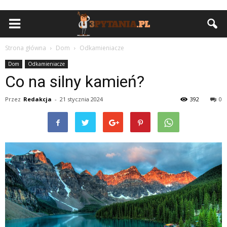
Strona główna
Dom
Odkamieniacze
Dom
Odkamieniacze
Co na silny kamień?
Przez
Redakcja
-
21 stycznia 2024
392
0