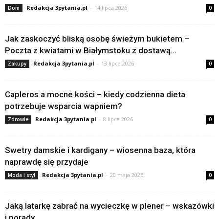
Redakcja 3pytania.pl
-
14 lipca 2026
Dom
0
Jak zaskoczyć bliską osobę świeżym bukietem –
Poczta z kwiatami w Białymstoku z dostawą...
Redakcja 3pytania.pl
-
13 lipca 2026
Zakupy
0
Capleros a mocne kości – kiedy codzienna dieta
potrzebuje wsparcia wapniem?
Redakcja 3pytania.pl
-
8 lipca 2026
Zdrowie
0
Swetry damskie i kardigany – wiosenna baza, która
naprawdę się przydaje
Redakcja 3pytania.pl
-
20 maja 2026
Moda i styl
0
Jaką latarkę zabrać na wycieczkę w plener – wskazówki
i porady