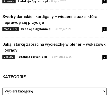
Redakcja 3pytania.pl
-
8 lipca 2026
Zdrowie
0
Swetry damskie i kardigany – wiosenna baza, która
naprawdę się przydaje
Redakcja 3pytania.pl
-
20 maja 2026
Moda i styl
0
Jaką latarkę zabrać na wycieczkę w plener – wskazówki
i porady
Redakcja 3pytania.pl
-
16 kwietnia 2026
Zakupy
0
KATEGORIE
Kategorie