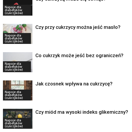
Napoje dla
diabetyków
(cukrzyków)
Czy przy cukrzycy można jeść masło?
Napoje dla
diabetyków
(cukrzyków)
Co cukrzyk może jeść bez ograniczeń?
Napoje dla
diabetyków
(cukrzyków)
Jak czosnek wpływa na cukrzycę?
Napoje dla
diabetyków
(cukrzyków)
Czy miód ma wysoki indeks glikemiczny?
Napoje dla
diabetyków
(cukrzyków)