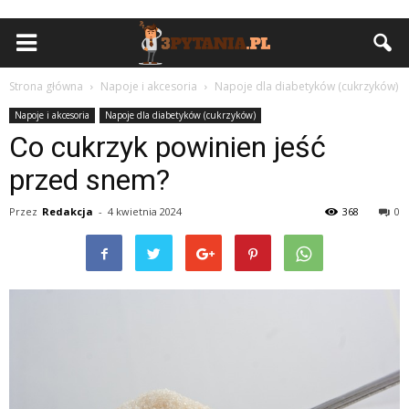
Strona główna
Napoje i akcesoria
Napoje dla diabetyków (cukrzyków)
Napoje i akcesoria
Napoje dla diabetyków (cukrzyków)
Co cukrzyk powinien jeść
przed snem?
Przez
Redakcja
-
4 kwietnia 2024
368
0