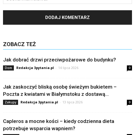
ZOBACZ TEŻ
Jak dobrać drzwi przeciwpożarowe do budynku?
Redakcja 3pytania.pl
-
14 lipca 2026
Dom
0
Jak zaskoczyć bliską osobę świeżym bukietem –
Poczta z kwiatami w Białymstoku z dostawą...
Redakcja 3pytania.pl
-
13 lipca 2026
Zakupy
0
Capleros a mocne kości – kiedy codzienna dieta
potrzebuje wsparcia wapniem?