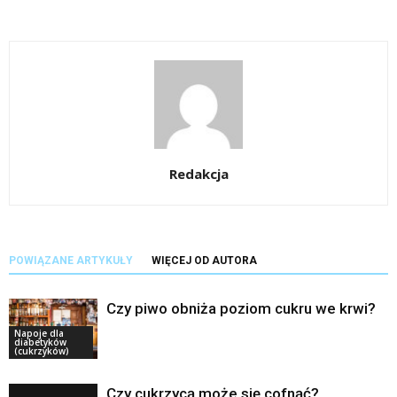
Redakcja
POWIĄZANE ARTYKUŁY
WIĘCEJ OD AUTORA
Czy piwo obniża poziom cukru we krwi?
Napoje dla
diabetyków
(cukrzyków)
Czy cukrzycą może się cofnąć?