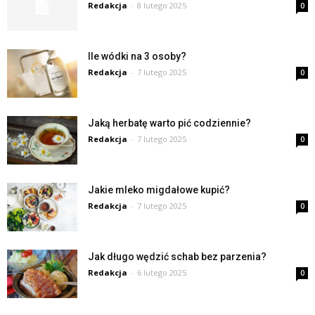
Redakcja
-
8 lutego 2025
0
Ile wódki na 3 osoby?
Redakcja
-
7 lutego 2025
0
Jaką herbatę warto pić codziennie?
Redakcja
-
7 lutego 2025
0
Jakie mleko migdałowe kupić?
Redakcja
-
7 lutego 2025
0
Jak długo wędzić schab bez parzenia?
Redakcja
-
6 lutego 2025
0