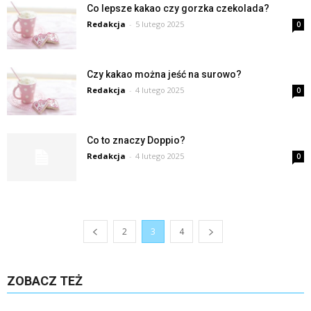
Co lepsze kakao czy gorzka czekolada?
Redakcja
-
5 lutego 2025
0
Czy kakao można jeść na surowo?
Redakcja
-
4 lutego 2025
0
Co to znaczy Doppio?
Redakcja
-
4 lutego 2025
0
2
3
4
ZOBACZ TEŻ