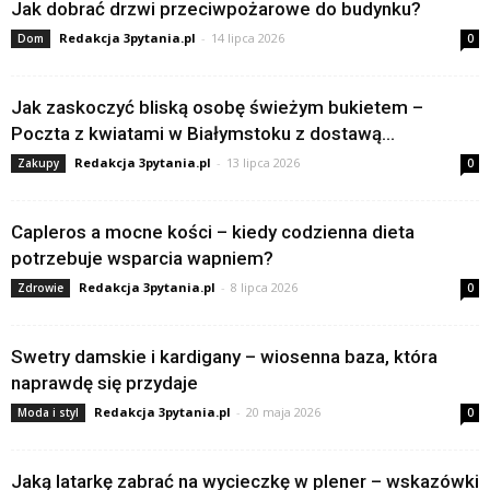
Jak dobrać drzwi przeciwpożarowe do budynku?
Redakcja 3pytania.pl
-
14 lipca 2026
Dom
0
Jak zaskoczyć bliską osobę świeżym bukietem –
Poczta z kwiatami w Białymstoku z dostawą...
Redakcja 3pytania.pl
-
13 lipca 2026
Zakupy
0
Capleros a mocne kości – kiedy codzienna dieta
potrzebuje wsparcia wapniem?
Redakcja 3pytania.pl
-
8 lipca 2026
Zdrowie
0
Swetry damskie i kardigany – wiosenna baza, która
naprawdę się przydaje
Redakcja 3pytania.pl
-
20 maja 2026
Moda i styl
0
Jaką latarkę zabrać na wycieczkę w plener – wskazówki