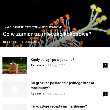
NAPOJE ROŚLINNE WEGETARIAŃSKIE I WEGAŃSKIE
Co w zamian za mleczko kokosowe?
Redakcja
-
18 lutego 2025
Kiedy parzyć po wędzeniu?
Redakcja
-
9 lutego 2025
0
Co grozi za posiadanie jednego krzaka
marihuany?
Redakcja
-
8 lutego 2025
0
Ile kosztuje recepta na marihuanę?