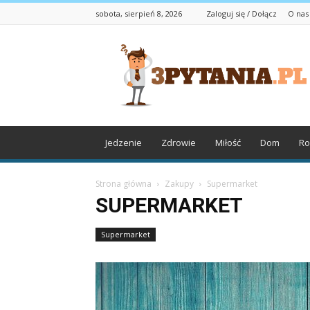
sobota, sierpień 8, 2026
Zaloguj się / Dołącz
O nas
3pytania.pl
Jedzenie
Zdrowie
Miłość
Dom
Ro
Strona główna
Zakupy
Supermarket
SUPERMARKET
Supermarket