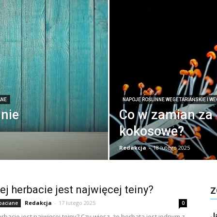
ANE
NAPOJE ROŚLINNE WEGETARIAŃSKIE I W
nie
Co w zamian za
kokosowe?
Redakcja
-
18 lutego 2025
ej herbacie jest najwięcej teiny?
Z
Redakcja
-
17 lutego 2025
baciane
0
J
rbacie jest najwięcej teiny? Czy wiesz, że herbata jest jednym z