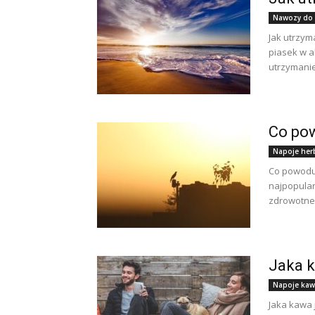
Nawozy do
Jak utrzym
piasek w a
utrzymanie
Co pow
Napoje her
Co powoduj
najpopular
zdrowotne 
Jaka k
Napoje ka
Jaka kawa 