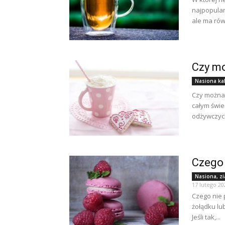
najpopular
ale ma równ
Czy mo
Nasiona ka
Czy można
całym świe
odżywczych
Czego 
Nasiona, zi
17 lutego 20
Czego nie 
żołądku lu
Jeśli tak,...