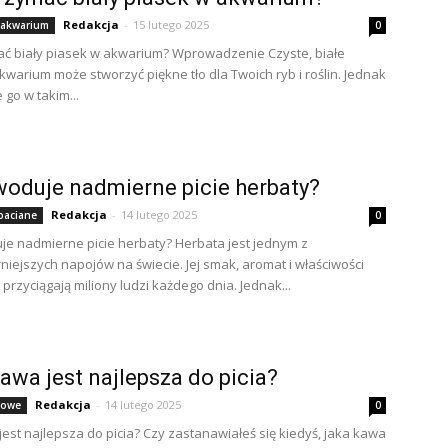
Redakcja
-
15 lutego 2025
 akwarium
0
ać biały piasek w akwarium? Wprowadzenie Czyste, białe
kwarium może stworzyć piękne tło dla Twoich ryb i roślin. Jednak
 go w takim...
oduje nadmierne picie herbaty?
Redakcja
-
14 lutego 2025
baciane
0
e nadmierne picie herbaty? Herbata jest jednym z
niejszych napojów na świecie. Jej smak, aromat i właściwości
przyciągają miliony ludzi każdego dnia. Jednak...
awa jest najlepsza do picia?
Redakcja
-
14 lutego 2025
wowe
0
jest najlepsza do picia? Czy zastanawiałeś się kiedyś, jaka kawa