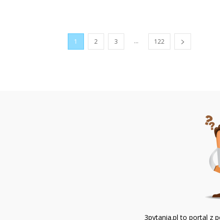
...
1
2
3
122
3pytania.pl to portal 