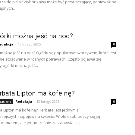
psza do picia? Wybór kawy może być przytłaczający, ponieważ na
ępnych...
órki można jeść na noc?
edakcja
-
13 lutego 2025
0
 można jeść na noc? Ogórki są popularnym warzywem, które jest
e stosowane w różnych potrawach. Często pojawia się
y ogórki można jeść...
rbata Lipton ma kofeinę?
Redakcja
-
13 lutego 2025
baciane
0
a Lipton ma kofeinę? Herbata jest jednym z
niejszych napojów na świecie. Wiele osób cieszy się jej
aromatem, ale jednocześnie zastanawia się,...