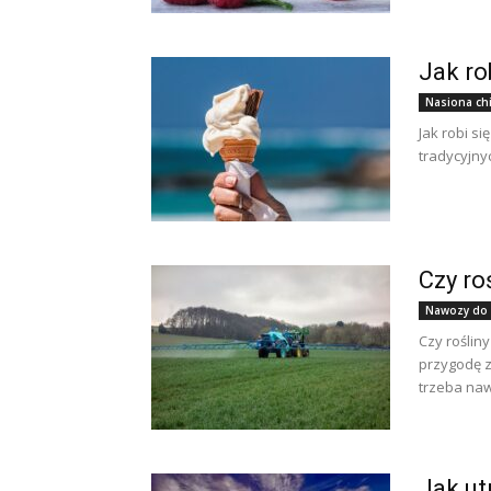
Jak ro
Nasiona ch
Jak robi s
tradycyjny
Czy ro
Nawozy do
Czy roślin
przygodę z
trzeba naw
Jak ut