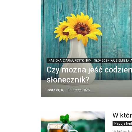
NASIONA, ZIARNA, PESTKI: DYNI, SŁONECZNIKA, SIEMIĘ LNI
Czy można jeść codzien
słonecznik?
Redakcja
-
19 lutego 2025
W któr
Napoje her
W której he