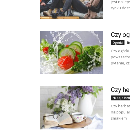
jest najle
rynku dost
Czy og
R
Ogórki
Czy ogórki
powszechni
pytanie, cz
Czy he
Napoje her
Czy herbat
najpopular
smakiem i 