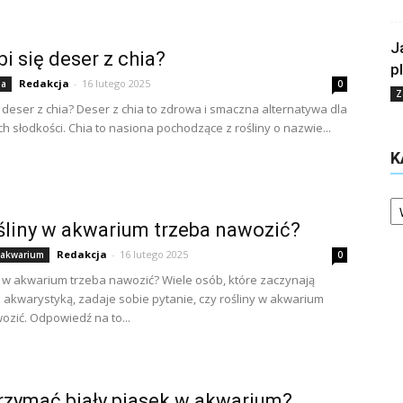
J
bi się deser z chia?
p
Redakcja
-
16 lutego 2025
ia
0
Z
ię deser z chia? Deser z chia to zdrowa i smaczna alternatywa dla
ch słodkości. Chia to nasiona pochodzące z rośliny o nazwie...
K
Ka
śliny w akwarium trzeba nawozić?
Redakcja
-
16 lutego 2025
 akwarium
0
y w akwarium trzeba nawozić? Wiele osób, które zaczynają
 akwarystyką, zadaje sobie pytanie, czy rośliny w akwarium
ozić. Odpowiedź na to...
rzymać biały piasek w akwarium?