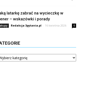
aką latarkę zabrać na wycieczkę w
lener – wskazówki i porady
Redakcja 3pytania.pl
-
16 kwietnia 2026
akupy
0
ATEGORIE
tegorie