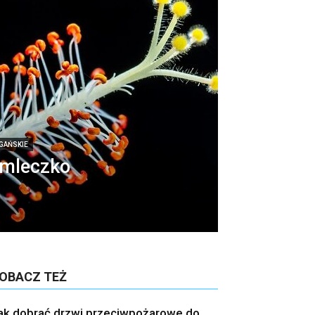
EGAŃSKIE
 mleczko
OBACZ TEŻ
ak dobrać drzwi przeciwpożarowe do