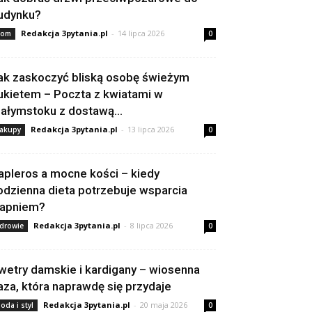
udynku?
Redakcja 3pytania.pl
-
14 lipca 2026
om
0
ak zaskoczyć bliską osobę świeżym
ukietem – Poczta z kwiatami w
iałymstoku z dostawą...
Redakcja 3pytania.pl
-
13 lipca 2026
akupy
0
apleros a mocne kości – kiedy
odzienna dieta potrzebuje wsparcia
apniem?
Redakcja 3pytania.pl
-
8 lipca 2026
drowie
0
wetry damskie i kardigany – wiosenna
aza, która naprawdę się przydaje
Redakcja 3pytania.pl
-
20 maja 2026
oda i styl
0