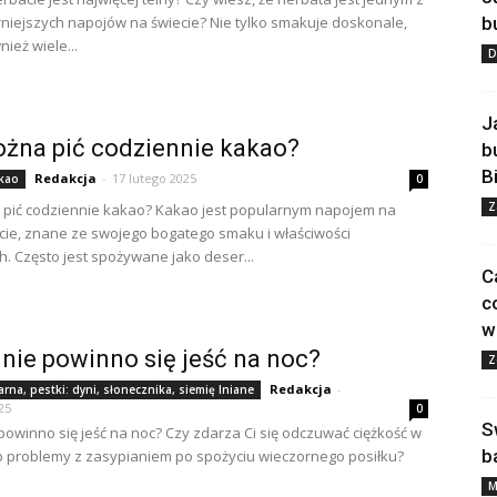
niejszych napojów na świecie? Nie tylko smakuje doskonale,
b
ież wiele...
D
J
żna pić codziennie kakao?
b
B
Redakcja
-
17 lutego 2025
kao
0
Z
 pić codziennie kakao? Kakao jest popularnym napojem na
cie, znane ze swojego bogatego smaku i właściwości
. Często jest spożywane jako deser...
C
c
w
nie powinno się jeść na noc?
Z
Redakcja
-
arna, pestki: dyni, słonecznika, siemię lniane
25
0
S
powinno się jeść na noc? Czy zdarza Ci się odczuwać ciężkość w
b
b problemy z zasypianiem po spożyciu wieczornego posiłku?
M