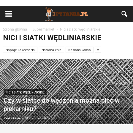
Strona główna
Supermarket
Nici i siatki wędliniarskie
NICI I SIATKI WĘDLINIARSKIE
Napoje i akcesoria
Nasiona chia
Nasiona kakao
NICI I SIATKI WĘDLINIARSKIE
Czy w siatce do wędzenia można piec w
piekarniku?
Redakcja
-
28 stycznia 2025