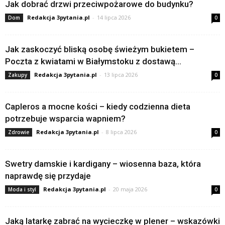
Jak dobrać drzwi przeciwpożarowe do budynku?
Redakcja 3pytania.pl
-
14 lipca 2026
Dom
0
Jak zaskoczyć bliską osobę świeżym bukietem –
Poczta z kwiatami w Białymstoku z dostawą...
Redakcja 3pytania.pl
-
13 lipca 2026
Zakupy
0
Capleros a mocne kości – kiedy codzienna dieta
potrzebuje wsparcia wapniem?
Redakcja 3pytania.pl
-
8 lipca 2026
Zdrowie
0
Swetry damskie i kardigany – wiosenna baza, która
naprawdę się przydaje
Redakcja 3pytania.pl
-
20 maja 2026
Moda i styl
0
Jaką latarkę zabrać na wycieczkę w plener – wskazówki