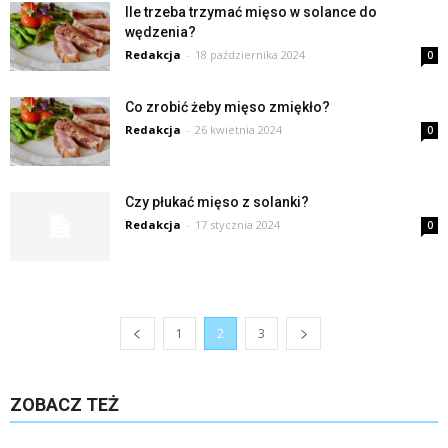
Ile trzeba trzymać mięso w solance do
wędzenia?
Redakcja
-
18 października 2024
0
Co zrobić żeby mięso zmiękło?
Redakcja
-
26 kwietnia 2024
0
Czy płukać mięso z solanki?
Redakcja
-
17 stycznia 2024
0
1
2
3
ZOBACZ TEŻ