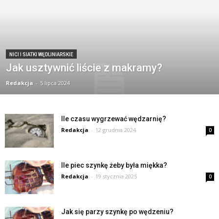
NICI I SIATKI WĘDLINIARSKIE
Jak usztywnić liście z makramy?
Redakcja
-
5 lipca 2024
Ile czasu wygrzewać wędzarnię?
Redakcja
-
12 grudnia 2024
0
Ile piec szynkę żeby była miękka?
Redakcja
-
19 stycznia 2025
0
Jak się parzy szynkę po wędzeniu?