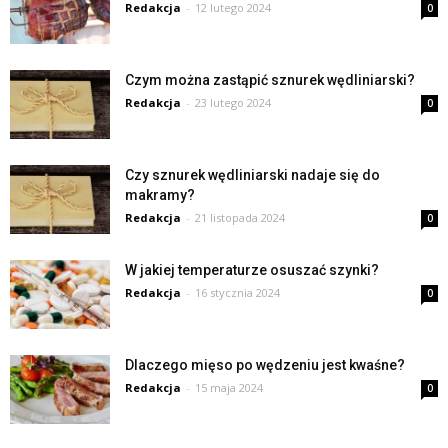
Redakcja
-
12 lutego 2024
0
Czym można zastąpić sznurek wędliniarski?
Redakcja
-
23 lutego 2024
0
Czy sznurek wędliniarski nadaje się do
makramy?
Redakcja
-
21 listopada 2024
0
W jakiej temperaturze osuszać szynki?
Redakcja
-
16 stycznia 2024
0
Dlaczego mięso po wędzeniu jest kwaśne?
Redakcja
-
15 maja 2024
0