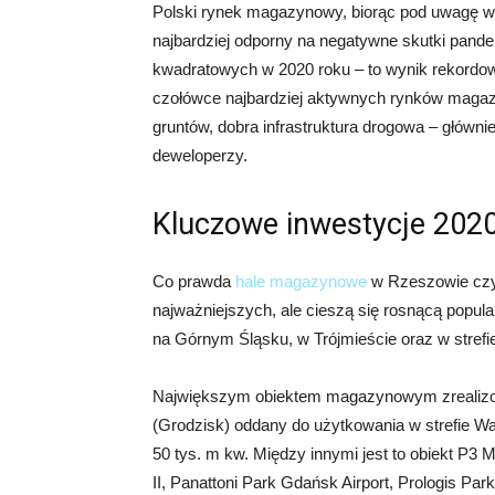
Polski rynek magazynowy, biorąc pod uwagę w
najbardziej odporny na negatywne skutki pande
kwadratowych w 2020 roku – to wynik rekordow
czołówce najbardziej aktywnych rynków magaz
gruntów, dobra infrastruktura drogowa – główni
deweloperzy.
Kluczowe inwestycje 202
Co prawda
hale magazynowe
w Rzeszowie czy 
najważniejszych, ale cieszą się rosnącą popula
na Górnym Śląsku, w Trójmieście oraz w strefi
Największym obiektem magazynowym zrealizo
(Grodzisk) oddany do użytkowania w strefie Wa
50 tys. m kw. Między innymi jest to obiekt P
II, Panattoni Park Gdańsk Airport, Prologis Pa