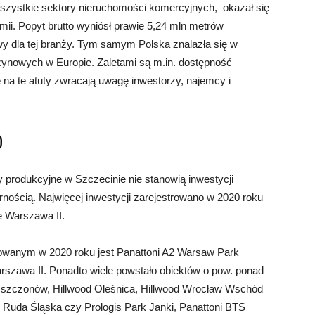
szystkie sektory nieruchomości komercyjnych, okazał się
mii. Popyt brutto wyniósł prawie 5,24 mln metrów
y dla tej branży. Tym samym Polska znalazła się w
ynowych w Europie. Zaletami są m.in. dostępność
e na te atuty zwracają uwagę inwestorzy, najemcy i
0
produkcyjne w Szczecinie nie stanowią inwestycji
rnością. Najwięcej inwestycji zarejestrowano w 2020 roku
e Warszawa II.
wanym w 2020 roku jest Panattoni A2 Warsaw Park
rszawa II. Ponadto wiele powstało obiektów o pow. ponad
3 Mszczonów, Hillwood Oleśnica, Hillwood Wrocław Wschód
rk Ruda Śląska czy Prologis Park Janki, Panattoni BTS