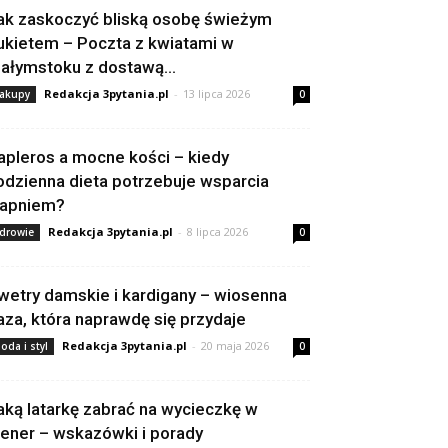
ak zaskoczyć bliską osobę świeżym
ukietem – Poczta z kwiatami w
iałymstoku z dostawą...
Redakcja 3pytania.pl
-
13 lipca 2026
akupy
0
apleros a mocne kości – kiedy
odzienna dieta potrzebuje wsparcia
apniem?
Redakcja 3pytania.pl
-
8 lipca 2026
drowie
0
wetry damskie i kardigany – wiosenna
aza, która naprawdę się przydaje
Redakcja 3pytania.pl
-
20 maja 2026
oda i styl
0
aką latarkę zabrać na wycieczkę w
lener – wskazówki i porady