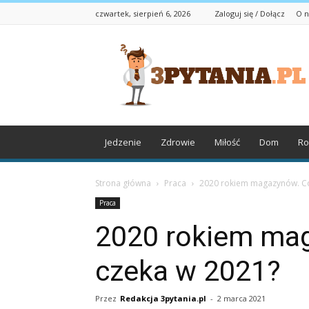
czwartek, sierpień 6, 2026
Zaloguj się / Dołącz
O n
3pytania.pl
Jedzenie
Zdrowie
Miłość
Dom
Ro
Strona główna
Praca
2020 rokiem magazynów. Co
Praca
2020 rokiem ma
czeka w 2021?
Przez
Redakcja 3pytania.pl
-
2 marca 2021