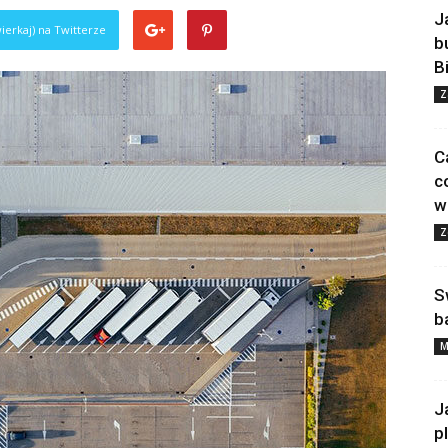
J
ierkaj) na Twitterze
b
B
Z
C
c
w
Z
S
b
M
J
p