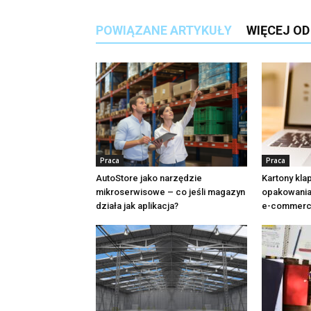
POWIĄZANE ARTYKUŁY
WIĘCEJ O
Praca
Praca
AutoStore jako narzędzie
Kartony kl
mikroserwisowe – co jeśli magazyn
opakowania 
działa jak aplikacja?
e-commer