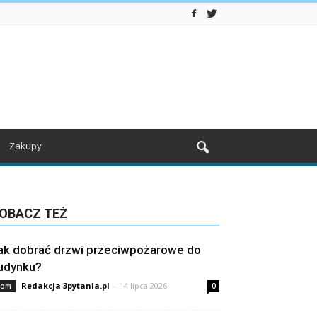
Zakupy
OBACZ TEŻ
ak dobrać drzwi przeciwpożarowe do
udynku?
Redakcja 3pytania.pl
-
14 lipca 2026
om
0