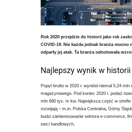
Rok 2020 przejdzie do historii jako rok z
COVID-19. Nie każda jednak branża mocno na
odparły jej atak. Ta branża odnotowała wzr
Najlepszy wynik w histor
Popyt brutto w 2020 r. wyniósł niemal 5,24 mln m
magazynowego. Pod koniec 2020 r. podaż now
mln 680 tys. m kw. Największa część w strefie W
rozwijają – m.in. Polska Centralna, Górny Ślą
budzi zainteresowanie sektora e-commerce, fir
sieci handlowych.