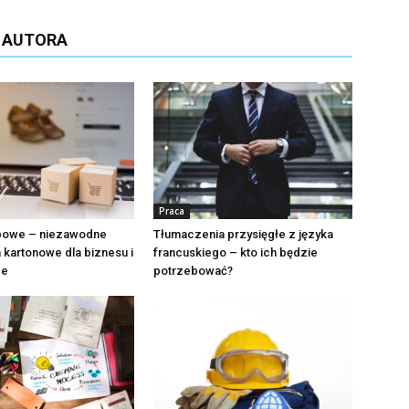
D AUTORA
Praca
apowe – niezawodne
Tłumaczenia przysięgłe z języka
kartonowe dla biznesu i
francuskiego – kto ich będzie
ce
potrzebować?