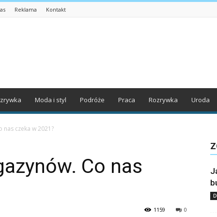
as
Reklama
Kontakt
zrywka
Moda i styl
Podróże
Praca
Rozrywka
Uroda
 nas czeka w 2021?
Z
gazynów. Co nas
J
b
D
1159
0