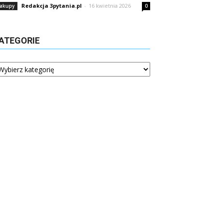
Redakcja 3pytania.pl
-
16 kwietnia 2026
akupy
0
ATEGORIE
tegorie