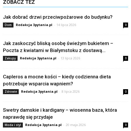
ZOBACZ TEŻ
Jak dobrać drzwi przeciwpożarowe do budynku?
Redakcja 3pytania.pl
-
14 lipca 2026
Dom
0
Jak zaskoczyć bliską osobę świeżym bukietem –
Poczta z kwiatami w Białymstoku z dostawą...
Redakcja 3pytania.pl
-
13 lipca 2026
Zakupy
0
Capleros a mocne kości – kiedy codzienna dieta
potrzebuje wsparcia wapniem?
Redakcja 3pytania.pl
-
8 lipca 2026
Zdrowie
0
Swetry damskie i kardigany – wiosenna baza, która
naprawdę się przydaje
Redakcja 3pytania.pl
-
20 maja 2026
Moda i styl
0