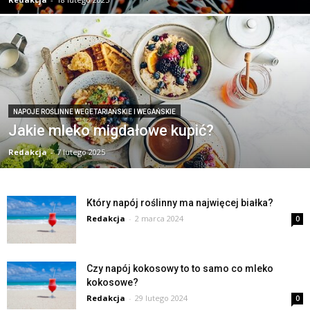
NAPOJE ROŚLINNE WEGETARIAŃSKIE I WEGAŃSKIE
Jakie mleko migdałowe kupić?
Redakcja
-
7 lutego 2025
Który napój roślinny ma najwięcej białka?
Redakcja
-
2 marca 2024
0
Czy napój kokosowy to to samo co mleko
kokosowe?
Redakcja
-
29 lutego 2024
0