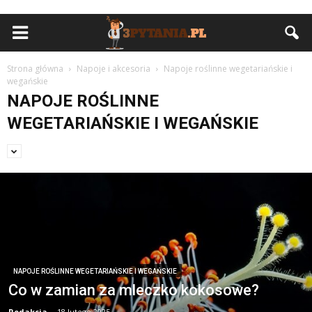
Strona główna
Napoje i akcesoria
Napoje roślinne wegetariańskie i
wegańskie
NAPOJE ROŚLINNE
WEGETARIAŃSKIE I WEGAŃSKIE
NAPOJE ROŚLINNE WEGETARIAŃSKIE I WEGAŃSKIE
Co w zamian za mleczko kokosowe?
Redakcja
-
18 lutego 2025