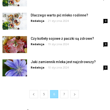
Dlaczego warto pić mleko roślinne?
Redakcja
-
21 stycznia 2024
0
Czy kotlety sojowe z paczki są zdrowe?
Redakcja
-
19 stycznia 2024
0
Jaki zamiennik mleka jest najzdrowszy?
Redakcja
-
10 stycznia 2024
0
5
6
7