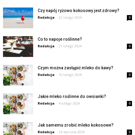
Czy napój ryżowo kokosowy jest zdrowy?
Redakcja
-
22 lutego 2024
0
Co to napoje roślinne?
Redakcja
-
21 lutego 2024
0
Czym można zastąpić mleko do kawy?
Redakcja
-
10 lutego 2024
0
Jakie mleko roślinne do owsianki?
Redakcja
-
4 lutego 2024
0
Jak samemu zrobić mleko kokosowe?
Redakcja
-
24 stycznia 2024
0