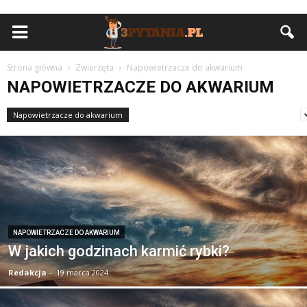
Strona główna
Zwierzęta
Napowietrzacze do akwarium
NAPOWIETRZACZE DO AKWARIUM
Napowietrzacze do akwarium
Obcinaczki i nożyczki do pazurów dla kotów
NAPOWIETRZACZE DO AKWARIUM
W jakich godzinach karmić rybki?
Redakcja
-
19 marca 2024