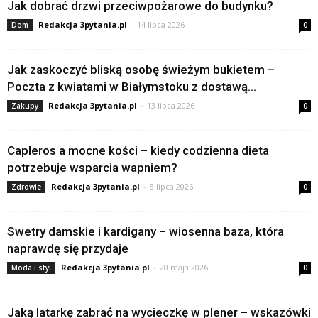
Jak dobrać drzwi przeciwpożarowe do budynku?
Redakcja 3pytania.pl
-
14 lipca 2026
Dom
0
Jak zaskoczyć bliską osobę świeżym bukietem –
Poczta z kwiatami w Białymstoku z dostawą...
Redakcja 3pytania.pl
-
13 lipca 2026
Zakupy
0
Capleros a mocne kości – kiedy codzienna dieta
potrzebuje wsparcia wapniem?
Redakcja 3pytania.pl
-
8 lipca 2026
Zdrowie
0
Swetry damskie i kardigany – wiosenna baza, która
naprawdę się przydaje
Redakcja 3pytania.pl
-
20 maja 2026
Moda i styl
0
Jaką latarkę zabrać na wycieczkę w plener – wskazówki