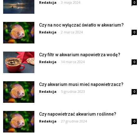
Redakcja
-
3 maja 2024
0
Czy na noc wyłączać światło w akwarium?
Redakcja
-
2 marca 2024
0
Czy filtr w akwarium napowietrza wodę?
Redakcja
-
14 marca 2024
0
Czy akwarium musi mieć napowietrzacz?
Redakcja
-
5 grudnia 2023
0
Czy napowietrzać akwarium roślinne?
Redakcja
-
27 grudnia 2024
0