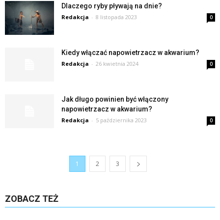
Dlaczego ryby pływają na dnie?
Redakcja
-
8 listopada 2023
0
Kiedy włączać napowietrzacz w akwarium?
Redakcja
-
26 kwietnia 2024
0
Jak długo powinien być włączony
napowietrzacz w akwarium?
Redakcja
-
5 października 2023
0
1
2
3
ZOBACZ TEŻ