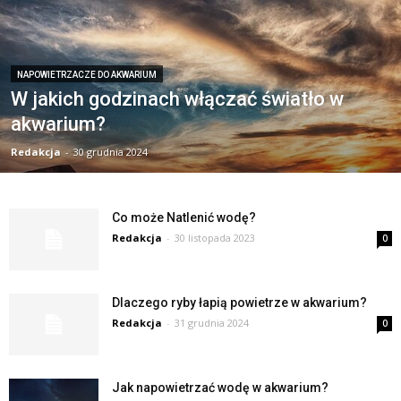
NAPOWIETRZACZE DO AKWARIUM
W jakich godzinach włączać światło w
akwarium?
Redakcja
-
30 grudnia 2024
Co może Natlenić wodę?
Redakcja
-
30 listopada 2023
0
Dlaczego ryby łapią powietrze w akwarium?
Redakcja
-
31 grudnia 2024
0
Jak napowietrzać wodę w akwarium?