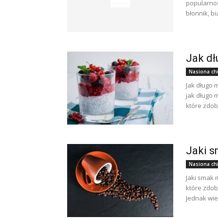
popularnoś
błonnik, bi
Jak dł
Nasiona ch
Jak długo 
jak długo 
które zdob
Jaki s
Nasiona ch
Jaki smak 
które zdob
Jednak wie