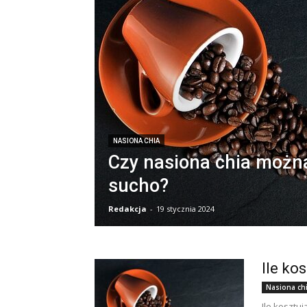
NASIONA CHIA
Czy nasiona chia można
sucho?
Redakcja
-
19 stycznia 2024
Ile ko
Nasiona ch
Ile kosztuj