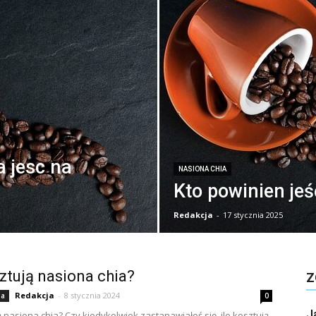
 jesc na
NASIONA CHIA
Kto powinien jeś
Redakcja
-
17 stycznia 2025
sztują nasiona chia?
Z
Redakcja
-
8 stycznia 2024
ia
0
J
ą nasiona chia? Czy kiedykolwiek zastanawiałeś się, ile kosztują