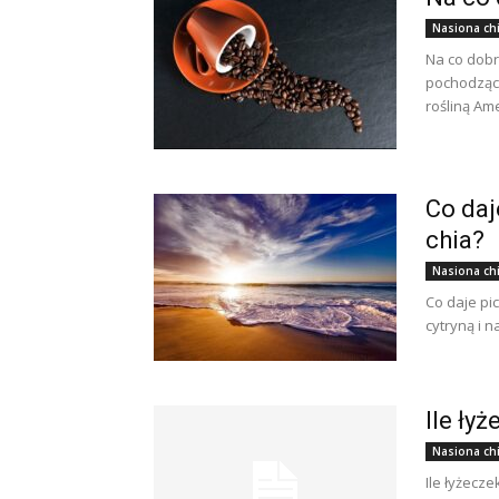
Nasiona ch
Na co dobr
pochodzący
rośliną Ame
Co daj
chia?
Nasiona ch
Co daje pic
cytryną i 
Ile ły
Nasiona ch
Ile łyżecz