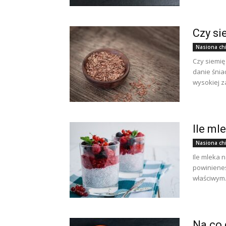
Czy si
Nasiona ch
Czy siemię
danie śnia
wysokiej za
Ile ml
Nasiona ch
Ile mleka n
powinieneś 
właściwym.
Na co 