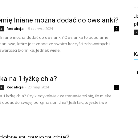
J
emię lniane można dodać do owsianki?
p
Redakcja
-
5 czerwca 2024
ia
0
Z
 lniane można dodać do owsianki? Owsianka to popularne
daniowe, które jest znane ze swoich korzyści zdrowotnych i
wartości błonnika. Jednak wiele...
K
Ka
eka na 1 łyżkę chia?
Redakcja
-
20 maja 2024
ia
0
a 1 łyżkę chia? Czy kiedykolwiek zastanawiałeś się, ile mleka
dodać do swojej porcji nasion chia? Jeśli tak, to jesteś we
..
dobre są nasiona chia?