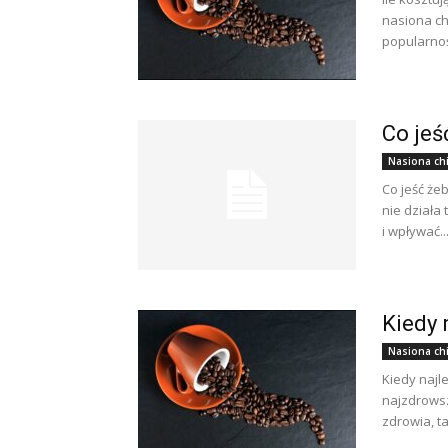
nasiona ch
popularnoś
Co jeś
Nasiona ch
Co jeść że
nie działa
i wpływać..
Kiedy 
Nasiona ch
Kiedy najl
najzdrowsz
zdrowia, t