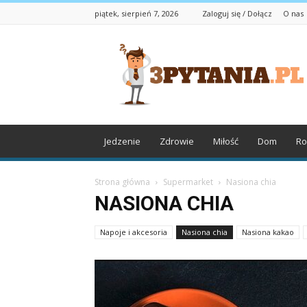
piątek, sierpień 7, 2026
Zaloguj się / Dołącz
O nas
3pytania.pl
Jedzenie
Zdrowie
Miłość
Dom
Ro
Strona główna
Supermarket
Nasiona chia
NASIONA CHIA
Napoje i akcesoria
Nasiona chia
Nasiona kakao