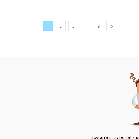
...
1
2
3
9
3pytania.pl to portal 