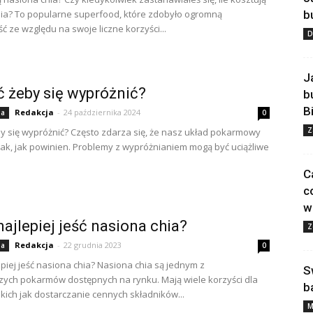
ia? To popularne superfood, które zdobyło ogromną
b
ć ze względu na swoje liczne korzyści...
D
J
ć żeby się wypróżnić?
b
B
Redakcja
-
24 października 2024
ia
0
Z
by się wypróżnić? Często zdarza się, że nasz układ pokarmowy
 tak, jak powinien. Problemy z wypróżnianiem mogą być uciążliwe
.
C
c
w
najlepiej jeść nasiona chia?
Z
Redakcja
-
22 grudnia 2023
ia
0
epiej jeść nasiona chia? Nasiona chia są jednym z
S
ych pokarmów dostępnych na rynku. Mają wiele korzyści dla
b
akich jak dostarczanie cennych składników...
M