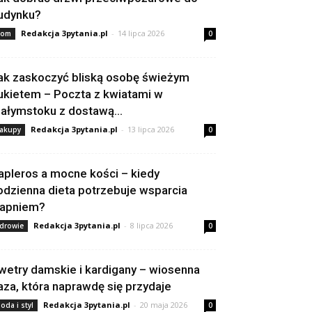
udynku?
Redakcja 3pytania.pl
-
14 lipca 2026
om
0
ak zaskoczyć bliską osobę świeżym
ukietem – Poczta z kwiatami w
iałymstoku z dostawą...
Redakcja 3pytania.pl
-
13 lipca 2026
akupy
0
apleros a mocne kości – kiedy
odzienna dieta potrzebuje wsparcia
apniem?
Redakcja 3pytania.pl
-
8 lipca 2026
drowie
0
wetry damskie i kardigany – wiosenna
aza, która naprawdę się przydaje
Redakcja 3pytania.pl
-
20 maja 2026
oda i styl
0