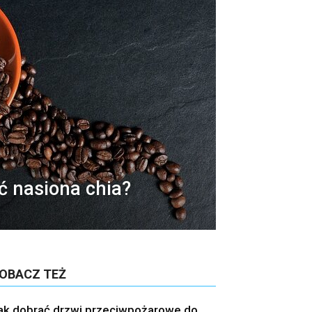
ć nasiona chia?
OBACZ TEŻ
ak dobrać drzwi przeciwpożarowe do