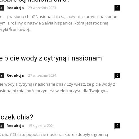
Redakcja
-
29 września 2023
ia
0
e są nasiona chia? Nasiona chia są małymi, czarnymi nasionami
mi z rośliny o nazwie Salvia hispanica, która jest rodzimą
ryki Środkowej....
e picie wody z cytryną i nasionami
Redakcja
-
27 września 2024
ia
0
ie wody z cytryną i nasionami chia? Czy wiesz, że picie wody z
nasionami chia może przynieść wiele korzyści dla Twojego...
żeczek chia?
Redakcja
-
15 stycznia 2024
ia
0
ek chia? Chia to popularne nasiona, które zdobyły ogromną