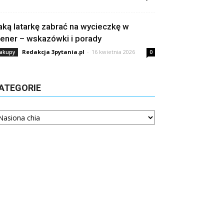
aką latarkę zabrać na wycieczkę w
lener – wskazówki i porady
Redakcja 3pytania.pl
-
16 kwietnia 2026
akupy
0
ATEGORIE
tegorie