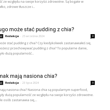
ć ze względu na swoje korzyści zdrowotne. Są bogate w
ałko, zdrowe tłuszcze i...
ugo może stać pudding z chia?
Redakcja
-
25 września 2024
ia
0
może stać pudding z chia? Czy kiedykolwiek zastanawiałeś się,
możesz przechowywać pudding z chia? To popularne danie,
yło dużą popularność...
mak mają nasiona chia?
Redakcja
-
23 lipca 2024
ia
0
mają nasiona chia? Nasiona chia są popularnym superfood,
yły dużą popularność ze względu na swoje korzyści zdrowotne.
le osób zastanawia się,...